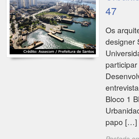
47
Os arquit
designer 
Universi
participa
Desenvolv
entrevist
Bloco 1 B
Urbanidad
papo […]
Postado e