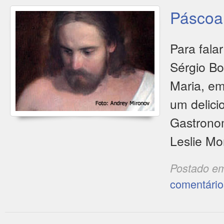
Páscoa
Para fala
Sérgio Bo
Maria, em
um delici
Gastronom
Leslie Mo
Postado e
comentário