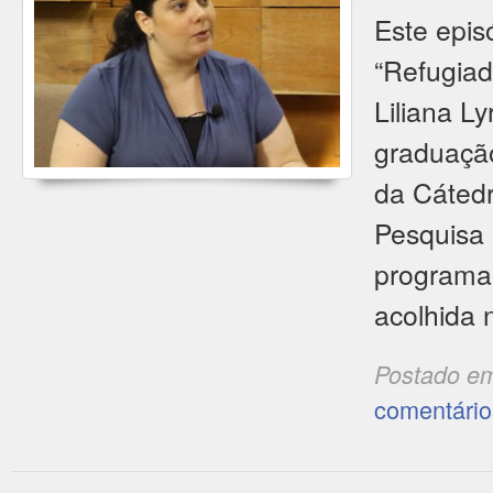
Este epis
“Refugiad
Liliana L
graduaçã
da Cátedr
Pesquisa 
programa 
acolhida 
Postado e
comentário