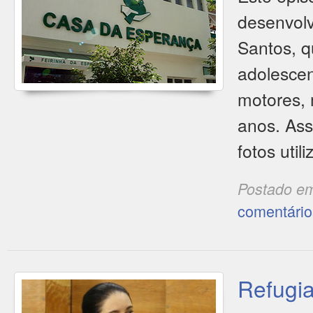
desenvol
Santos, q
adolesce
motores, 
anos. Ass
fotos uti
Postado e
comentário
Refugia