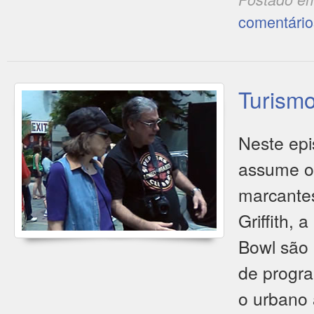
comentário
Turism
Neste ep
assume o l
marcantes
Griffith,
Bowl são 
de progra
o urbano 