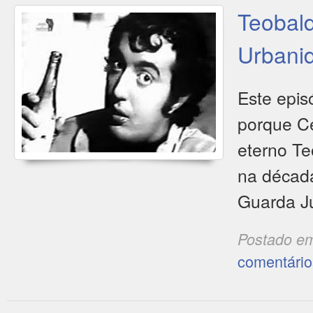
Teobal
Urbani
Este epis
porque Ce
eterno Te
na década
Guarda Ju
Postado e
comentário